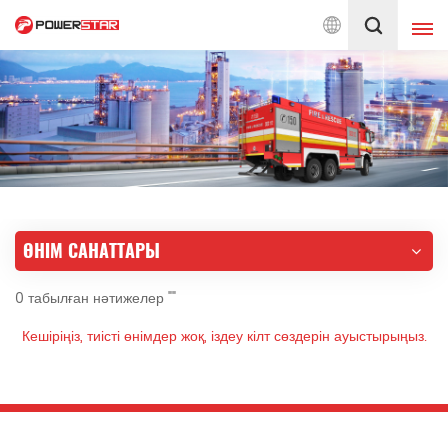
ріне қызмет көрсетуге берілген
Қазақ
English
français
Deutsch
русский
italiano
español
ӨНІМ САНАТТАРЫ
português
Nederlands
0 табылған нәтижелер ""
العربية
日本語
Кешіріңіз, тиісті өнімдер жоқ, іздеу кілт сөздерін ауыстырыңыз.
한국의
Türkçe
Melayu
ไทย
Tiếng Việt
Indonesia