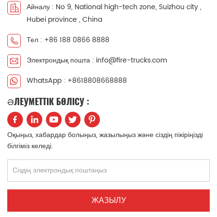
Айналу : No 9, National high-tech zone, Suizhou city ,
中文
қазақ
Hubei province , China
Filipino
မြန်မာ
Тел : +86 188 0866 8888
Электрондық пошта : info@fire-trucks.com
српски
WhatsApp : +8618808668888
ӘЛЕУМЕТТІК БӨЛІСУ :
Оқыңыз, хабардар болыңыз, жазылыңыз және сіздің пікіріңізді
білгіміз келеді.