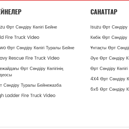
ЕЙНЕЛЕР
САНАТТАР
uzu Өрт Сөндіру Көлігі Бейне
Isuzu Өрт Сөндіру 
ld Fire Truck Video
Көбік Өрт Сөндіру 
wo Өрт Сөндіру Көлігі Туралы Бейне
Ұнтақты Өрт Сөндір
avy Rescue Fire Truck Video
Әуе Өрт Сөндіру Кө
ежайдағы Өрт Сөндіру Көлігінің
Өрт Сөндіру Көлігі
деосы
4X4 Өрт Сөндіру Кө
т Сөндіру Туралы Бейнежазба
6х6 Өрт Сөндіру Кө
gh Ladder Fire Truck Video