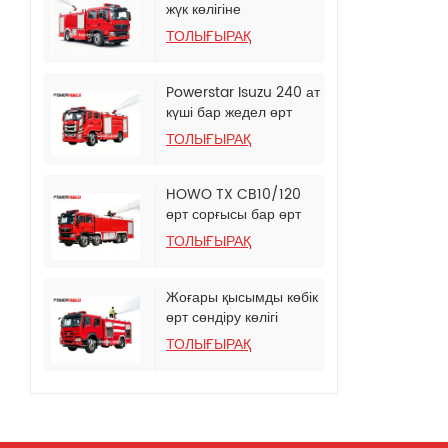
жүк көлігіне
орнатылған көбікті өрт
ТОЛЫҒЫРАҚ
сөндіру цистернасы
Powerstar Isuzu 240 ат
күші бар жедел өрт
сорғы көлігі
ТОЛЫҒЫРАҚ
HOWO TX CB10/120
өрт сорғысы бар өрт
сөндіру
ТОЛЫҒЫРАҚ
автоцистернасы
Жоғары қысымды көбік
өрт сөндіру көлігі
HOWO
ТОЛЫҒЫРАҚ