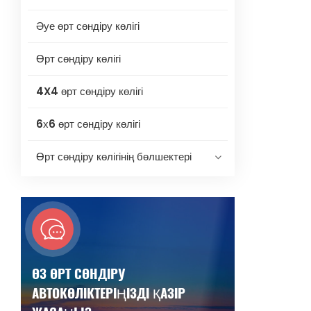
Әуе өрт сөндіру көлігі
Өрт сөндіру көлігі
4X4 өрт сөндіру көлігі
6х6 өрт сөндіру көлігі
Өрт сөндіру көлігінің бөлшектері
ӨЗ ӨРТ СӨНДІРУ
АВТОКӨЛІКТЕРІҢІЗДІ ҚАЗІР