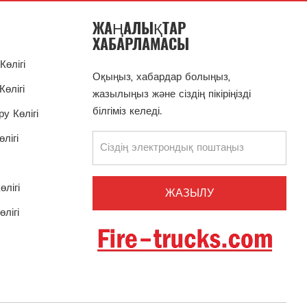
ЖАҢАЛЫҚТАР
ХАБАРЛАМАСЫ
Көлігі
Оқыңыз, хабардар болыңыз,
Көлігі
жазылыңыз және сіздің пікіріңізді
білгіміз келеді.
у Көлігі
лігі
лігі
лігі