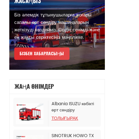
ЖАСАҢЫЗ
Біз әлемдік тұтынушыларға жоғары
сапалы өрт сөндіру машиналарын
жеткізуді көздейміз. Сіздің сенімді және
ең жақсы серіктесіңіз мәңгілікке.
БІЗБЕН ХАБАРЛАСЫҢЫ
ЖАҢА ӨНІМДЕР
Albania ISUZU көбікті
өрт сөндіру
цистернасы бар жүк
ТОЛЫҒЫРАҚ
көлігі
SINOTRUK HOWO TX