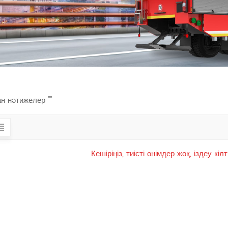
н нәтижелер ""
Кешіріңіз, тиісті өнімдер жоқ, іздеу к