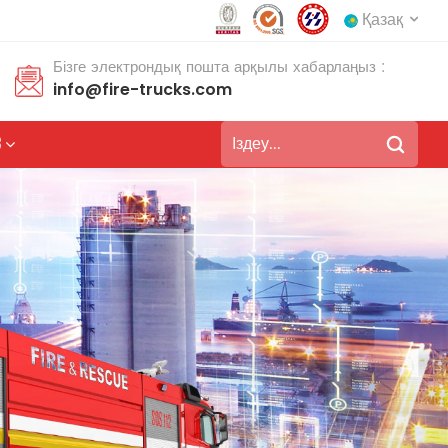
Қазақ
Бізге электрондық пошта арқылы хабарлаңыз :
info@fire-trucks.com
English
français
З
Deutsch
русский
italiano
español
português
Nederlands
العربية
日本語
한국의
Türkçe
Melayu
ไทย
Tiếng Việt
Indonesia