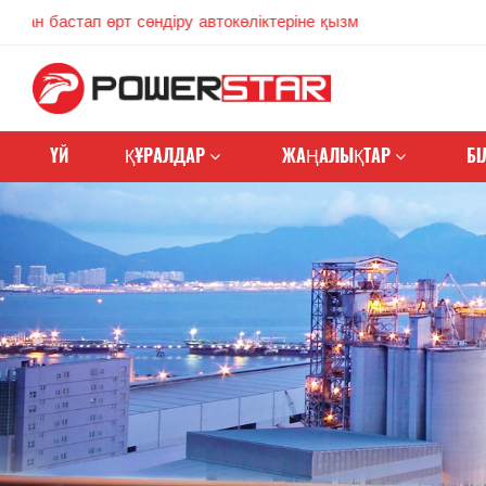
тап өрт сөндіру автокөліктеріне қызмет көрсетуге берілген
ҮЙ
ҚҰРАЛДАР
ЖАҢАЛЫҚТАР
БІ