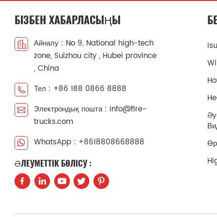
БІЗБЕН ХАБАРЛАСЫҢЫ
Б
Айналу : No 9, National high-tech
Is
zone, Suizhou city , Hubei province
Wi
, China
Ho
Тел : +86 188 0866 8888
He
Электрондық пошта : info@fire-
Әу
trucks.com
Ви
WhatsApp : +8618808668888
Өр
Hi
ӘЛЕУМЕТТІК БӨЛІСУ :