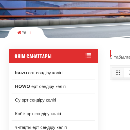
Үй
ӨНІМ САНАТТАРЫ
0 табылға
Isuzu өрт сөндіру көлігі
HOWO өрт сөндіру көлігі
Су өрт сөндіру көлігі
Көбік өрт сөндіру көлігі
Ұнтақты өрт сөндіру көлігі