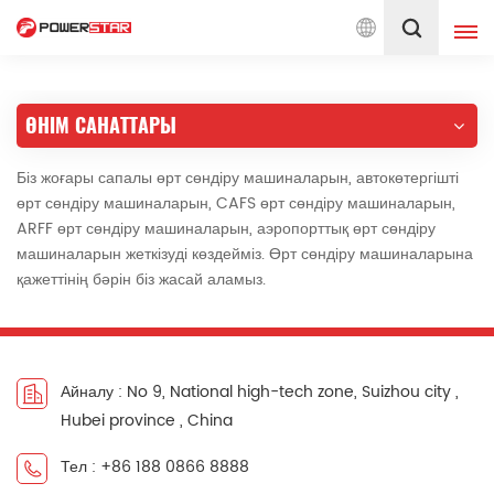
1990 жылдан бастап өрт сөндіру автокөліктеріне 
Қазақ
ӨНІМ САНАТТАРЫ
English
français
Біз жоғары сапалы өрт сөндіру машиналарын, автокөтергішті
Deutsch
русский
өрт сөндіру машиналарын, CAFS өрт сөндіру машиналарын,
ARFF өрт сөндіру машиналарын, аэропорттық өрт сөндіру
italiano
español
машиналарын жеткізуді көздейміз. Өрт сөндіру машиналарына
қажеттінің бәрін біз жасай аламыз.
português
Nederlands
العربية
日本語
한국의
Türkçe
Айналу : No 9, National high-tech zone, Suizhou city ,
Hubei province , China
Melayu
ไทย
Тел : +86 188 0866 8888
Tiếng Việt
Indonesia