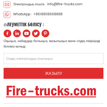
Электрондық пошта : info@fire-trucks.com
中文
қазақ
WhatsApp : +8618808668888
Filipino
မြန်မာ
ӘЛЕУМЕТТІК БӨЛІСУ :
српски
Оқыңыз, хабардар болыңыз, жазылыңыз және сіздің пікіріңізді
білгіміз келеді.