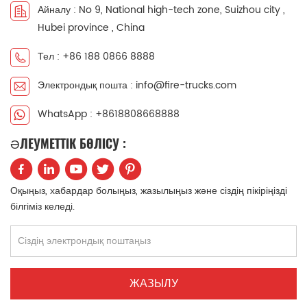
Айналу : No 9, National high-tech zone, Suizhou city ,
中文
қазақ
Hubei province , China
Filipino
မြန်မာ
Тел : +86 188 0866 8888
Электрондық пошта : info@fire-trucks.com
српски
WhatsApp : +8618808668888
ӘЛЕУМЕТТІК БӨЛІСУ :
Оқыңыз, хабардар болыңыз, жазылыңыз және сіздің пікіріңізді
білгіміз келеді.