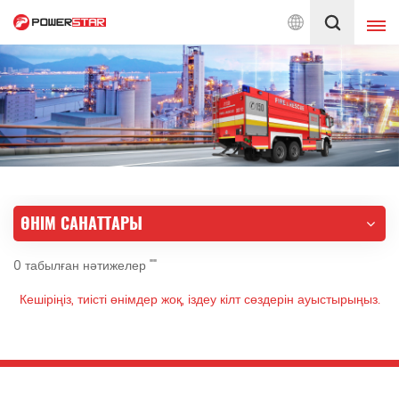
 бастап өрт сөндіру автокөліктеріне қызмет көрсетуге берілген
Қазақ
English
français
Deutsch
русский
italiano
español
ӨНІМ САНАТТАРЫ
português
Nederlands
0 табылған нәтижелер ""
العربية
日本語
Кешіріңіз, тиісті өнімдер жоқ, іздеу кілт сөздерін ауыстырыңыз.
한국의
Türkçe
Melayu
ไทย
Tiếng Việt
Indonesia