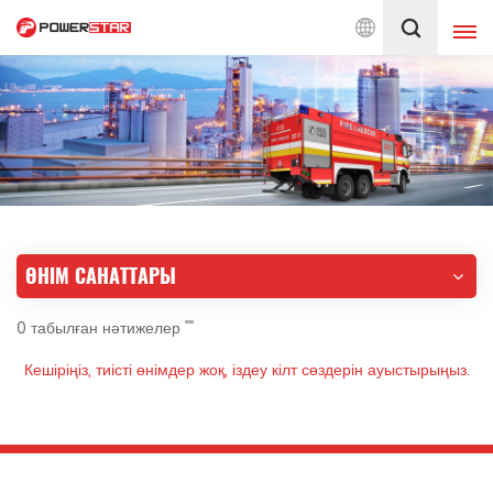
н бастап өрт сөндіру автокөліктеріне қызмет көрсетуге берілген
Қазақ
English
français
Deutsch
русский
italiano
español
ӨНІМ САНАТТАРЫ
português
Nederlands
0 табылған нәтижелер ""
العربية
日本語
Кешіріңіз, тиісті өнімдер жоқ, іздеу кілт сөздерін ауыстырыңыз.
한국의
Türkçe
Melayu
ไทย
Tiếng Việt
Indonesia