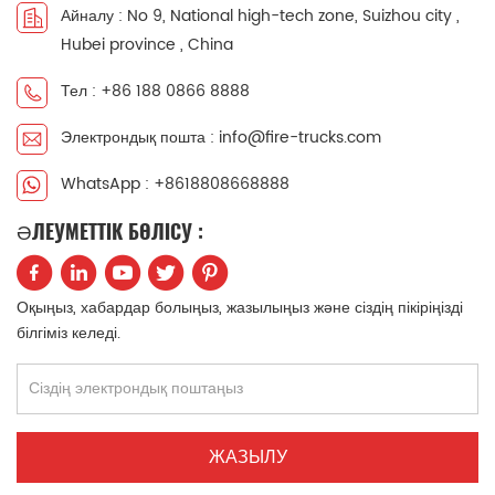
Айналу : No 9, National high-tech zone, Suizhou city ,
中文
қазақ
Hubei province , China
Filipino
မြန်မာ
Тел : +86 188 0866 8888
Электрондық пошта : info@fire-trucks.com
српски
WhatsApp : +8618808668888
ӘЛЕУМЕТТІК БӨЛІСУ :
Оқыңыз, хабардар болыңыз, жазылыңыз және сіздің пікіріңізді
білгіміз келеді.