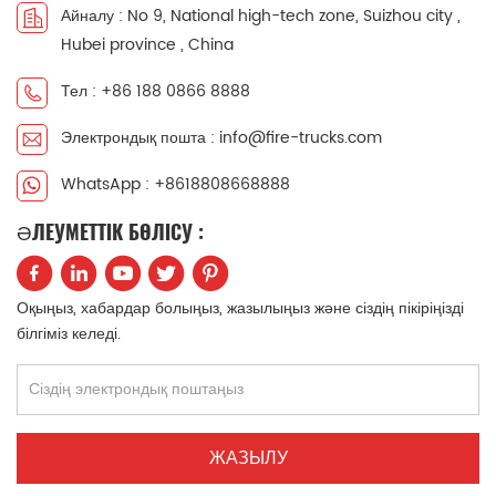
Айналу : No 9, National high-tech zone, Suizhou city ,
中文
қазақ
Hubei province , China
Filipino
မြန်မာ
Тел : +86 188 0866 8888
Электрондық пошта : info@fire-trucks.com
српски
WhatsApp : +8618808668888
ӘЛЕУМЕТТІК БӨЛІСУ :
Оқыңыз, хабардар болыңыз, жазылыңыз және сіздің пікіріңізді
білгіміз келеді.