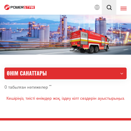
н бастап өрт сөндіру автокөліктеріне қызмет көрсетуге берілген
Қазақ
English
français
Deutsch
русский
italiano
español
ӨНІМ САНАТТАРЫ
português
Nederlands
0 табылған нәтижелер ""
العربية
日本語
Кешіріңіз, тиісті өнімдер жоқ, іздеу кілт сөздерін ауыстырыңыз.
한국의
Türkçe
Melayu
ไทย
Tiếng Việt
Indonesia