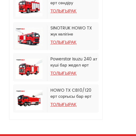
өрт сөндіру
цистернасы бар жүк
ТОЛЫҒЫРАҚ
көлігі
SINOTRUK HOWO TX
жүк көлігіне
орнатылған көбікті өрт
ТОЛЫҒЫРАҚ
сөндіру цистернасы
Powerstar Isuzu 240 ат
күші бар жедел өрт
сорғы көлігі
ТОЛЫҒЫРАҚ
HOWO TX CB10/120
өрт сорғысы бар өрт
сөндіру
ТОЛЫҒЫРАҚ
автоцистернасы