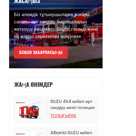
ЖАСАҢЫЗ
Біз әлемдік тұтынушыларға жоғары
сапалы өрт сөндіру машиналарын
жеткізуді көздейміз. Сіздің сенімді және
ең жақсы серіктесіңіз мәңгілікке.
БІЗБЕН ХАБАРЛАСЫҢЫ
ЖАҢА ӨНІМДЕР
ISUZU 4X4 көбікті өрт
сөндіру көлігі полиция
басқармасына
ТОЛЫҒЫРАҚ
арналған
Albania ISUZU көбікті