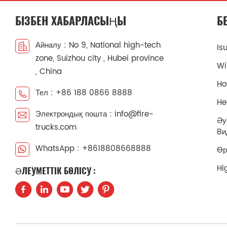
БІЗБЕН ХАБАРЛАСЫҢЫ
Б
Айналу : No 9, National high-tech
Is
zone, Suizhou city , Hubei province
Wi
, China
Ho
Тел : +86 188 0866 8888
He
Электрондық пошта : info@fire-
Әу
trucks.com
Ви
WhatsApp : +8618808668888
Өр
Hi
ӘЛЕУМЕТТІК БӨЛІСУ :