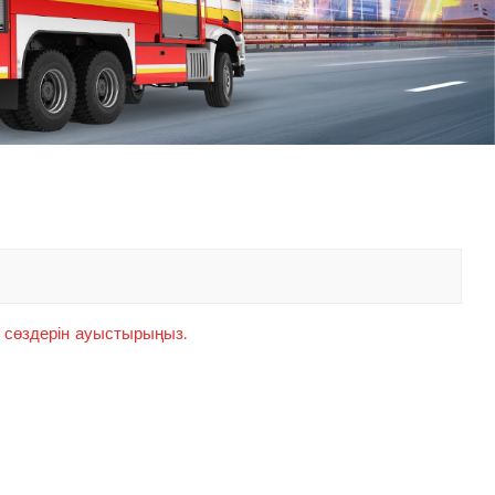
中文
қазақ
Filipino
မြန်မာ
српски
ілт сөздерін ауыстырыңыз.