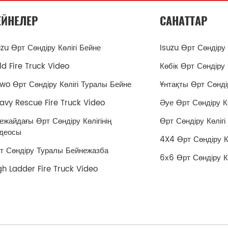
ЕЙНЕЛЕР
САНАТТАР
uzu Өрт Сөндіру Көлігі Бейне
Isuzu Өрт Сөндіру 
ld Fire Truck Video
Көбік Өрт Сөндіру 
wo Өрт Сөндіру Көлігі Туралы Бейне
Ұнтақты Өрт Сөндір
avy Rescue Fire Truck Video
Әуе Өрт Сөндіру Кө
ежайдағы Өрт Сөндіру Көлігінің
Өрт Сөндіру Көлігі
деосы
4X4 Өрт Сөндіру Кө
т Сөндіру Туралы Бейнежазба
6х6 Өрт Сөндіру Кө
gh Ladder Fire Truck Video