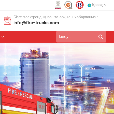
Қазақ
Бізге электрондық пошта арқылы хабарлаңыз :
info@fire-trucks.com
English
français
З
Deutsch
русский
italiano
español
português
Nederlands
العربية
日本語
한국의
Türkçe
Melayu
ไทย
Tiếng Việt
Indonesia