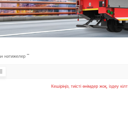
н нәтижелер ""
Кешіріңіз, тиісті өнімдер жоқ, іздеу к