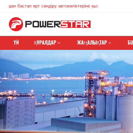
стап өрт сөндіру автокөліктеріне қызмет көрсетуге берілген
ҮЙ
ҚҰРАЛДАР
ЖАҢАЛЫҚТАР
БІ