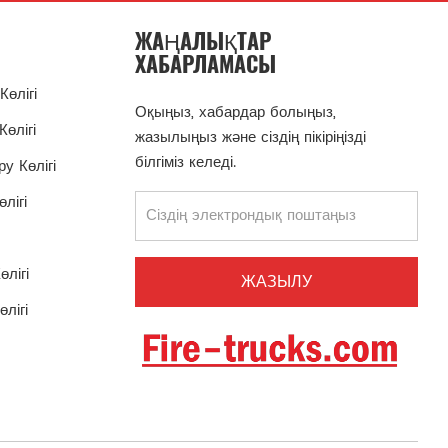
ЖАҢАЛЫҚТАР
ХАБАРЛАМАСЫ
Көлігі
Оқыңыз, хабардар болыңыз,
Көлігі
жазылыңыз және сіздің пікіріңізді
білгіміз келеді.
у Көлігі
лігі
лігі
лігі