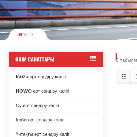
Үй
ӨНІМ САНАТТАРЫ
0 табылға
Isuzu өрт сөндіру көлігі
HOWO өрт сөндіру көлігі
Су өрт сөндіру көлігі
Көбік өрт сөндіру көлігі
Ұнтақты өрт сөндіру көлігі