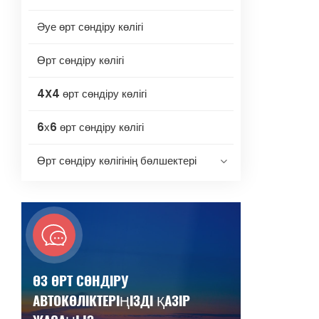
Әуе өрт сөндіру көлігі
Өрт сөндіру көлігі
4X4 өрт сөндіру көлігі
6х6 өрт сөндіру көлігі
Өрт сөндіру көлігінің бөлшектері
ӨЗ ӨРТ СӨНДІРУ
АВТОКӨЛІКТЕРІҢІЗДІ ҚАЗІР