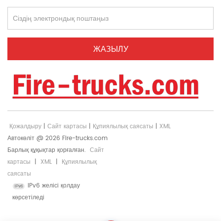
жүйесі: › Өрт сорғысы: CB10/40, 1,0 МПа кезінде 40
л/с жылдамдықпен, қалыпты қысымды
центрифугалық сорғы › Өрт бақылау құрылғысы: PL32
› Мониторлық лақтыру: Су лақтыру ≥55 метр, Көбікті
лақтыру ≥48 метр › Айналу: 360º айналу; биіктік: 0-
80°, ойыс -10° › Су сорғысының кіріс диаметрі 1*125
мм › Су сорғысының шығыс диаметрі 2*65 мм ▪
Жабдық бөлімі: › Жабдық бөліміндегі жарықдиодты
жарықтандыру › Әрбір бөлім жеңіл алюминий роликті
жапқышпен жабылған. › Тұтынушыға арналған
қосымша жабдықтарды қоса алғанда
Қожалдыру
|
Сайт картасы
|
Құпиялылық саясаты
|
XML
Автокөліт @ 2026 Fire-trucks.com
Барлық құқықтар қорғалған.
Сайт
картасы
|
XML
|
Құпиялылық
саясаты
IPv6 желісі қолдау
көрсетіледі