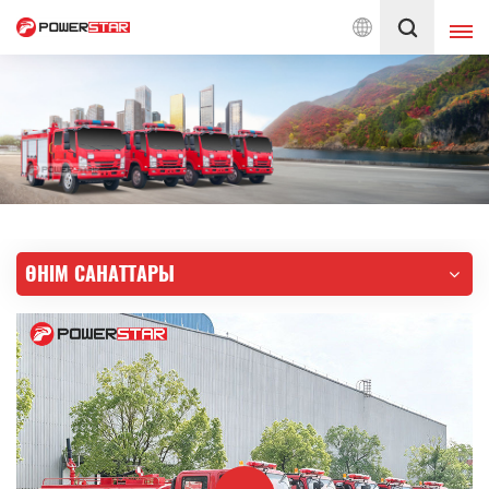
т сөндіру автокөліктеріне қызмет көрсетуге берілген
Қазақ
English
français
Deutsch
русский
italiano
español
ӨНІМ САНАТТАРЫ
português
Nederlands
العربية
日本語
한국의
Türkçe
Melayu
ไทย
Tiếng Việt
Indonesia