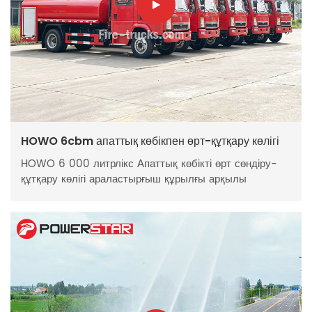
中文
қазақ
Filipino
မြန်မာ
српски
HOWO 6cbm апаттық көбікпен өрт-құтқару көлігі
HOWO 6 000 литрлікс Апаттық көбікті өрт сөндіру-
құтқару көлігі араластырғыш құрылғы арқылы
сөндіргіш көбік түзетін, су мен көбік сұйықтығына
арналған тәуелсіз резервуарлармен жабдықталған.
Көбік ауаны оқшаулайды, бұл оны бензин және
химиялық майлар сияқты жанғыш сұйықтықтарға
қатысты өрттер үшін өте қолайлы етеді және қайта
тұтанудың алдын алады. HOWO апаттық көбікті өрт
сөндіру-құтқару көлігі көбік және су бүрку режимдерін
қолдайды. Оның борттық өрт сөндіру лафеттік оқпаны