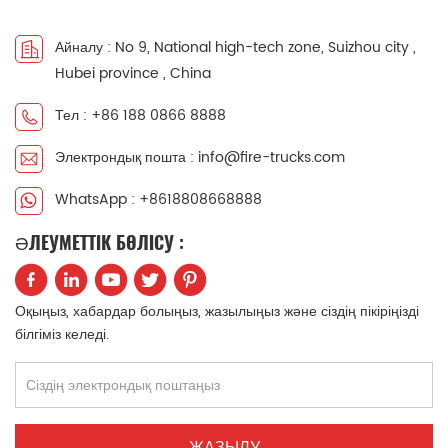
Айналу : No 9, National high-tech zone, Suizhou city ,
Hubei province , China
Тел : +86 188 0866 8888
Электрондық пошта : info@fire-trucks.com
WhatsApp : +8618808668888
ӘЛЕУМЕТТІК БӨЛІСУ :
Оқыңыз, хабардар болыңыз, жазылыңыз және сіздің пікіріңізді
білгіміз келеді.