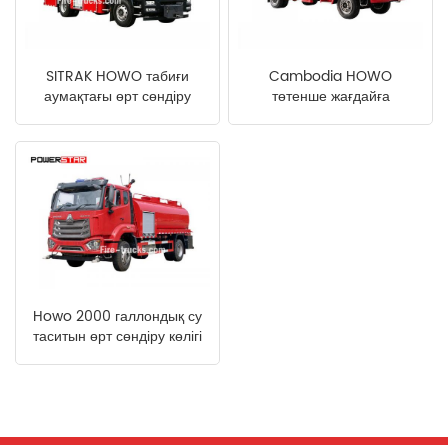
中文
қазақ
SITRAK HOWO табиғи
Cambodia HOWO
Filipino
မြန်မာ
аумақтағы өрт сөндіру
төтенше жағдайға
көлігі Mongolia
арналған көбікті өрт
српски
сөндіру-құтқару көлігі
Howo 2000 галлондық су
таситын өрт сөндіру көлігі