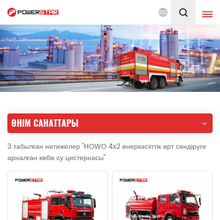
 бастап өрт сөндіру автокөліктеріне қызмет көрсетуге берілген
Қазақ
English
français
Deutsch
русский
italiano
español
ӨНІМ САНАТТАРЫ
português
Nederlands
3 табылған нәтижелер "HOWO 4x2 өнеркәсіптік өрт сөндіруге
العربية
日本語
арналған көбік су цистернасы"
한국의
Türkçe
Melayu
ไทย
Tiếng Việt
Indonesia